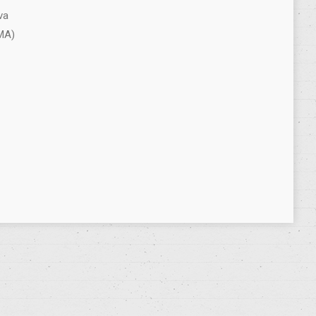
va
MA)