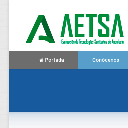
Portada
Conócenos
You are here: