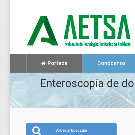
Portada
Conócenos
Enteroscopía de dob
Volver al buscador