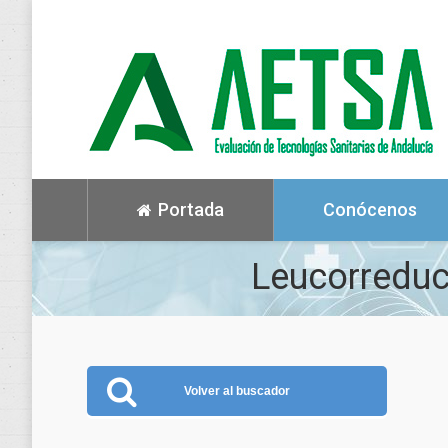
Portada
Conócenos
Leucorreduc
Volver al buscador