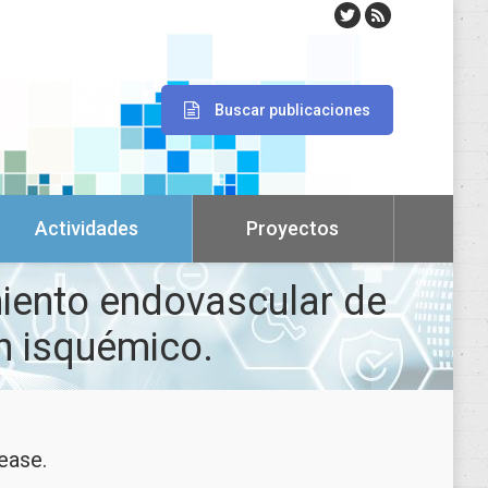
Buscar publicaciones
Actividades
Proyectos
miento endovascular de
n isquémico.
ease.