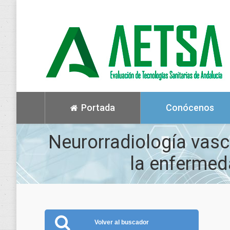
Portada
Conócenos
Neurorradiología vasc
la enfermed
Volver al buscador