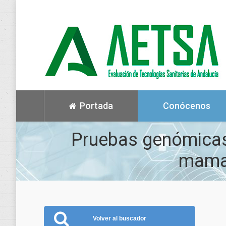
Portada
Conócenos
Pruebas genómicas 
mama
Volver al buscador