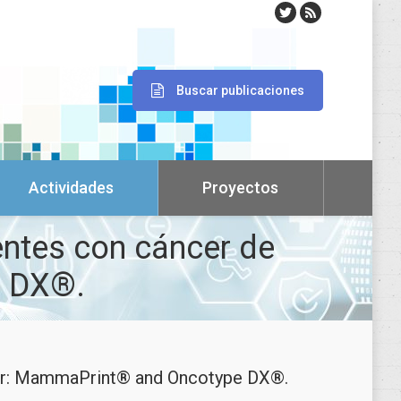
Buscar publicaciones
Actividades
Proyectos
entes con cáncer de
 DX®.
ncer: MammaPrint® and Oncotype DX®.