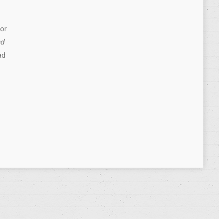
por
nd
ad