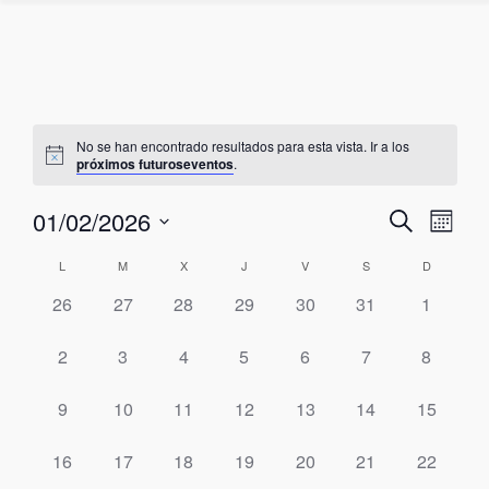
No se han encontrado resultados para esta vista. Ir a los
próximos futuroseventos
.
01/02/2026
Naveg
Nav
Buscar
Mes
Seleccionar
de
de
Calendario
L
M
X
J
V
S
D
fecha.
vist
0
0
0
0
0
0
0
26
27
28
29
30
31
1
búsq
de
eventos,
eventos,
eventos,
eventos,
eventos,
eventos,
eventos,
de
y
0
0
0
0
0
0
0
2
3
4
5
6
7
8
Eventos
Eve
eventos,
eventos,
eventos,
eventos,
eventos,
eventos,
eventos,
vistas
0
0
0
0
0
0
0
9
10
11
12
13
14
15
eventos,
eventos,
eventos,
eventos,
eventos,
eventos,
eventos,
de
0
0
0
0
0
0
0
16
17
18
19
20
21
22
eventos,
eventos,
eventos,
eventos,
eventos,
eventos,
eventos,