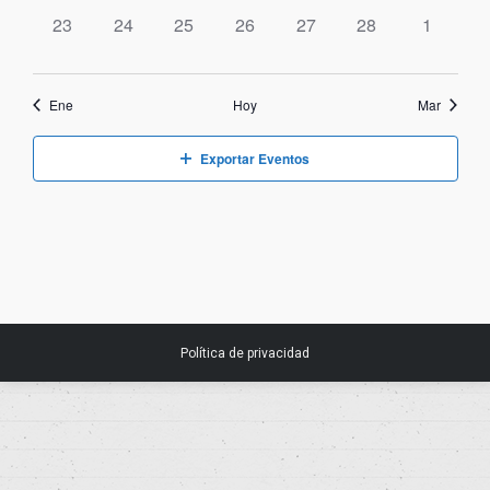
Event
0
0
0
0
0
0
0
23
24
25
26
27
28
1
eventos,
eventos,
eventos,
eventos,
eventos,
eventos,
eventos,
Ene
Hoy
Mar
Exportar Eventos
Política de privacidad