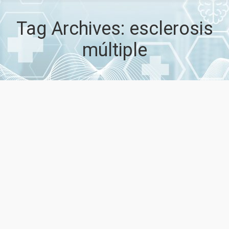
Tag Archives:
esclerosis
múltiple
AETSA. Daclizumab en el tratamiento de
la Esclerosis Múltiple
10 febrero, 2017
Noticias