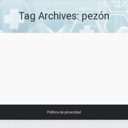
Tag Archives:
pezón
Osteba. Evaluación de la evidencia
científica sobre micropigmentación
complejo areola-pezón
19 abril, 2018
Noticias
Política de privacidad