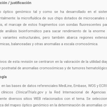
ción / justificación
o óptico genómico tal y como se ha desarrollado en el sis
talmente: la microfluídica de sus chips dotados de microcanales
sis, el marcaje de estos fragmentos con sondas fluorescentes para
de análisis bioinformático para sacar rendimiento de la enorme 
 variantes estructurales, pero también abarca regiones extensas
icas, balanceadas y otras anomalías a escala cromosómica.
ivos de esta revisión se centraron en la valoración de la utilidad 
 y postnatal de anomalías cromosómicas y de tumores hematológic
ogía
 en las bases de datos referenciales MedLine, Embase, WOS y ECRI 
 clínicos
ClinicalTrials.gov
y la Red Internacional de Agencias
nte diversos sitios WEB relacionados con el tema. Se selecciona
ica del mapeo óptico genómico en la determinación de anomalías 