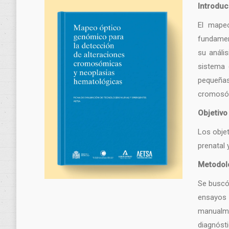
Introduc
El mape
fundamen
su análi
sistema 
pequeñas
cromosóm
Objetivo
Los objet
prenatal
Metodol
Se buscó
ensayos
manualme
diagnóst