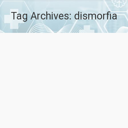
Tag Archives:
dismorfia
AETSA. Utilidad de la secuenciación del