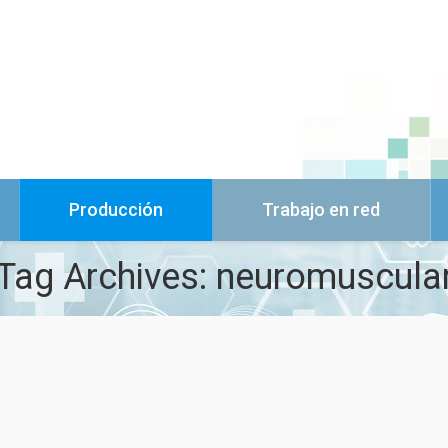
Producción
Trabajo en red
Tag Archives:
neuromuscula
dad de las terapias físicas en las enfermedades ne
as variables consideradas relevantes por los paneles, la eficacia. efe