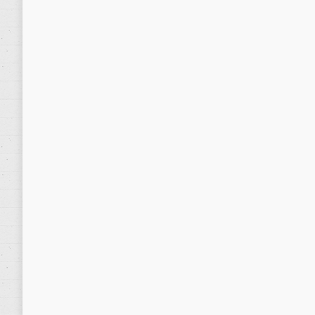
AETSA. Tenofovir alafenamide en el tr
2 noviembre, 2017
Noticias